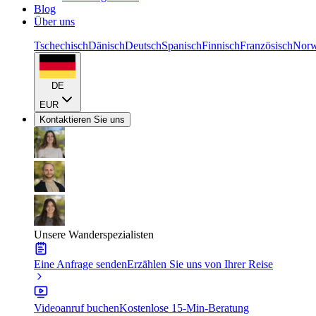
Blog
Über uns
Tschechisch
Dänisch
Deutsch
Spanisch
Finnisch
Französisch
Norw
DE
EUR
Kontaktieren Sie uns
Unsere Wanderspezialisten
Eine Anfrage senden
Erzählen Sie uns von Ihrer Reise
Videoanruf buchen
Kostenlose 15-Min-Beratung